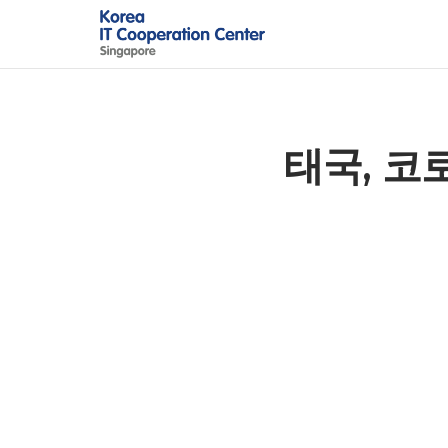
Skip
to
content
태국, 코