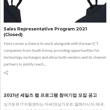
Sales Representative Program 2021
(Closed)
Here comes a chance to work alongside with Korean ICT
companies from South Korea, providing opportunities for
technology exchanges and allow both vendors and its channel
partners to jointly reach…
2021년 세일즈 랩 프로그램 참여기업 모집 공고
싱가포르 IT지원센터는 아세안(싱가포르, 말레이시아, 태국,