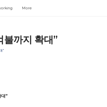
orking
More
12억불까지 확대”
대”
확대”