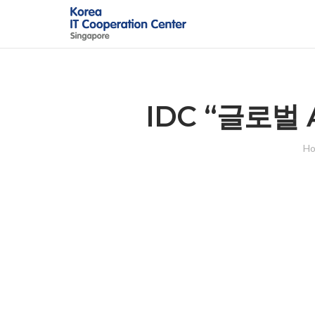
Skip
to
content
IDC “글로벌 
H